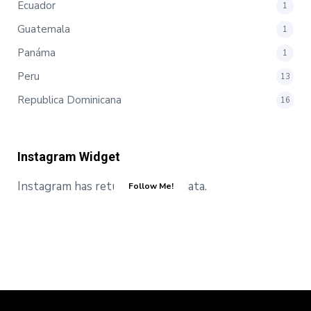
Ecuador
1
Guatemala
1
Panáma
1
Peru
13
Republica Dominicana
16
Instagram Widget
Instagram has returned invalid data.
Follow Me!