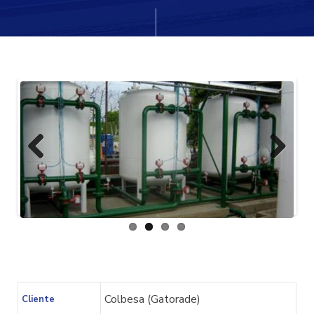
cio
Previ
Next
ous
Colbesa (Gatorade)
Cliente