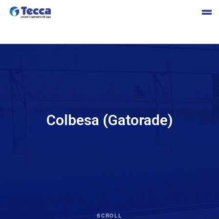
s
Colbesa (Gatorade)
cia
SCROLL