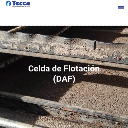
s
Celda de Flotación
(DAF)
cia
SCROLL